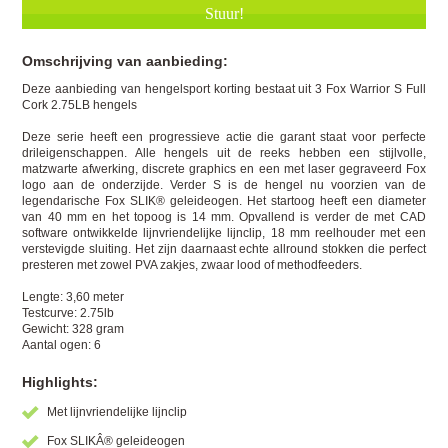
Omschrijving van aanbieding:
Deze aanbieding van hengelsport korting bestaat uit 3 Fox Warrior S Full
Cork 2.75LB hengels
Deze serie heeft een progressieve actie die garant staat voor perfecte
drileigenschappen. Alle hengels uit de reeks hebben een stijlvolle,
matzwarte afwerking, discrete graphics en een met laser gegraveerd Fox
logo aan de onderzijde. Verder S is de hengel nu voorzien van de
legendarische Fox SLIK® geleideogen. Het startoog heeft een diameter
van 40 mm en het topoog is 14 mm. Opvallend is verder de met CAD
software ontwikkelde lijnvriendelijke lijnclip, 18 mm reelhouder met een
verstevigde sluiting. Het zijn daarnaast echte allround stokken die perfect
presteren met zowel PVA zakjes, zwaar lood of methodfeeders.
Lengte: 3,60 meter
Testcurve: 2.75lb
Gewicht: 328 gram
Aantal ogen: 6
Highlights:
Met lijnvriendelijke lijnclip
Fox SLIKÂ® geleideogen