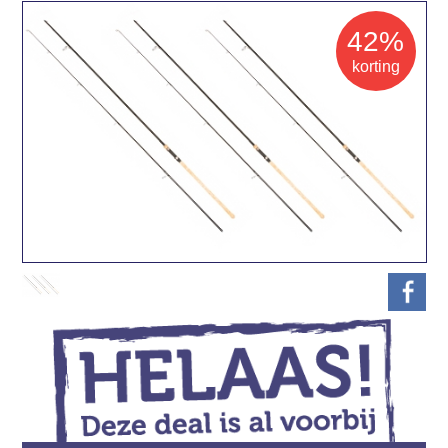
42%
korting