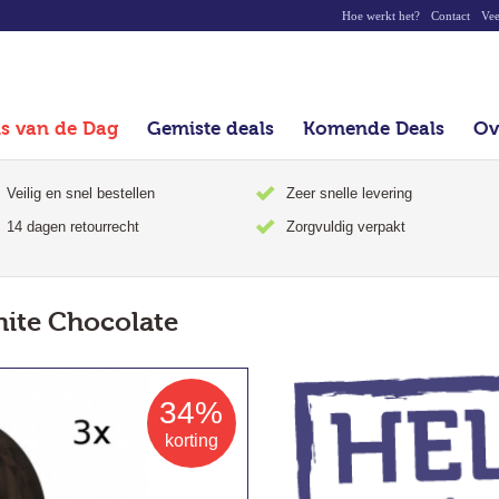
Hoe werkt het?
Contact
Vee
ls van de Dag
Gemiste deals
Komende Deals
Ov
Veilig en snel bestellen
Zeer snelle levering
14 dagen retourrecht
Zorgvuldig verpakt
ite Chocolate
34%
korting