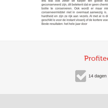
Iets wat ook zeker de karper ten goede kom
geconserveerd zijn, dit betekent dat er geen chem
boilie te conserveren. Ook wordt er maar mi
conserveermiddel niet in overmaat aanwezig is.
hardheid en zijn ze rijk aan vezels. Al met al is d
geschikt is voor de instant visserij of de kortere 
Beste resultaten: het hele jaar door
Profite
14 dagen 