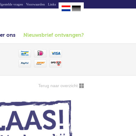
lgestelde vragen
Voorwaarden
Links
er ons
Nieuwsbrief ontvangen?
Terug naar overzicht