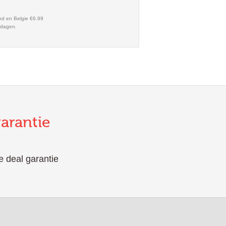
nd en Belgie €6.99
kdagen.
garantie
e deal garantie