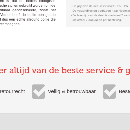
t is dat de boilies biologisch
ische stoffen gebruikt worden om de
- De prijs van de deal is inclusief 21% BTW
nimaal geconserveerd, zodat het
- De verzendkosten bedragen naar Nederla
 Verder heeft de boilie een goede
- De levertijd van de deal is maximaal 2 wer
it dus een echte allround boilie die
- Maximaal 2 aankopen per bestelling.
voercampagnes.
er altijd van de beste service & 
retourrecht
Veilig & betrouwbaar
Best