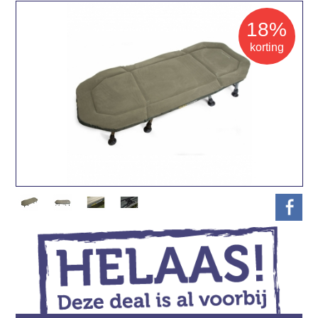
18%
korting