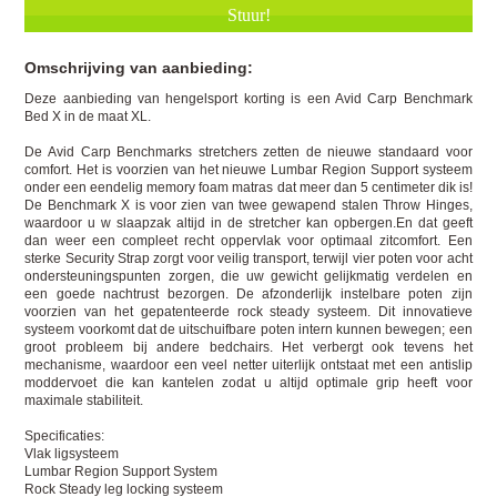
Omschrijving van aanbieding:
Deze aanbieding van hengelsport korting is een Avid Carp Benchmark
Bed X in de maat XL.
De Avid Carp Benchmarks stretchers zetten de nieuwe standaard voor
comfort. Het is voorzien van het nieuwe Lumbar Region Support systeem
onder een eendelig memory foam matras dat meer dan 5 centimeter dik is!
De Benchmark X is voor zien van twee gewapend stalen Throw Hinges,
waardoor u w slaapzak altijd in de stretcher kan opbergen.En dat geeft
dan weer een compleet recht oppervlak voor optimaal zitcomfort. Een
sterke Security Strap zorgt voor veilig transport, terwijl vier poten voor acht
ondersteuningspunten zorgen, die uw gewicht gelijkmatig verdelen en
een goede nachtrust bezorgen. De afzonderlijk instelbare poten zijn
voorzien van het gepatenteerde rock steady systeem. Dit innovatieve
systeem voorkomt dat de uitschuifbare poten intern kunnen bewegen; een
groot probleem bij andere bedchairs. Het verbergt ook tevens het
mechanisme, waardoor een veel netter uiterlijk ontstaat met een antislip
moddervoet die kan kantelen zodat u altijd optimale grip heeft voor
maximale stabiliteit.
Specificaties:
Vlak ligsysteem
Lumbar Region Support System
Rock Steady leg locking systeem