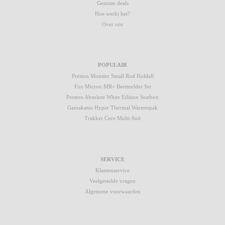
Gemiste deals
Hoe werkt het?
Over ons
POPULAIR
Preston Monster Small Rod Holdall
Fox Micron MR+ Beetmelder Set
Preston Absolute White Edition Seatbox
Gamakatsu Hyper Thermal Warmtepak
Trakker Core Multi-Suit
SERVICE
Klantenservice
Veelgestelde vragen
Algemene voorwaarden