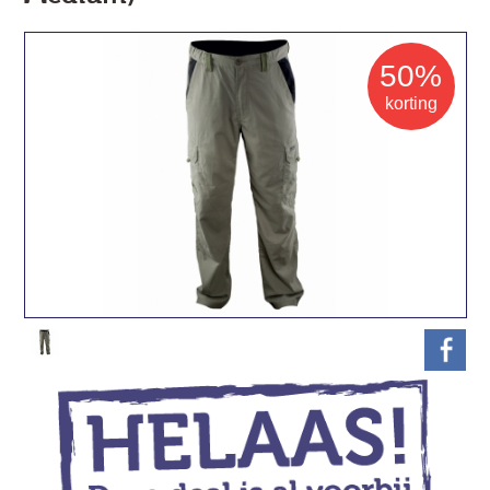
50%
korting