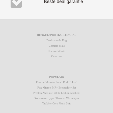
Beste deal garantie
HENGELSPORTKORTING.NL
Deals van de Dag
Gemiste deals
Hoe werkt het?
Over ons
POPULAIR
Preston Monster Small Rod Holdall
Fox Micron MR+ Beetmelder Set
Preston Absolute White Edition Seatbox
Gamakatsu Hyper Thermal Warmtepak
Trakker Core Multi-Suit