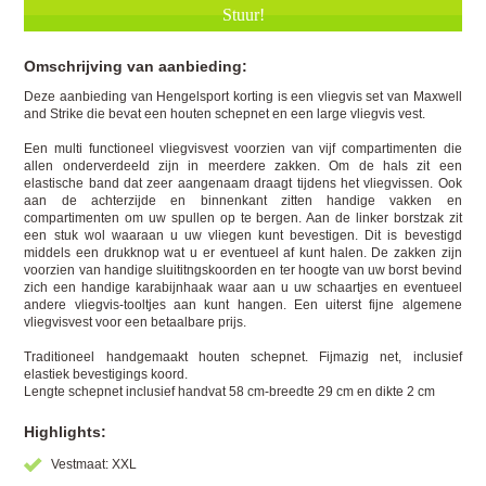
Omschrijving van aanbieding:
Deze aanbieding van Hengelsport korting is een vliegvis set van Maxwell
and Strike die bevat een houten schepnet en een large vliegvis vest.
Een multi functioneel vliegvisvest voorzien van vijf compartimenten die
allen onderverdeeld zijn in meerdere zakken. Om de hals zit een
elastische band dat zeer aangenaam draagt tijdens het vliegvissen. Ook
aan de achterzijde en binnenkant zitten handige vakken en
compartimenten om uw spullen op te bergen. Aan de linker borstzak zit
een stuk wol waaraan u uw vliegen kunt bevestigen. Dit is bevestigd
middels een drukknop wat u er eventueel af kunt halen. De zakken zijn
voorzien van handige sluititngskoorden en ter hoogte van uw borst bevind
zich een handige karabijnhaak waar aan u uw schaartjes en eventueel
andere vliegvis-tooltjes aan kunt hangen. Een uiterst fijne algemene
vliegvisvest voor een betaalbare prijs.
Traditioneel handgemaakt houten schepnet. Fijmazig net, inclusief
elastiek bevestigings koord.
Lengte schepnet inclusief handvat 58 cm-breedte 29 cm en dikte 2 cm
Highlights:
Vestmaat: XXL