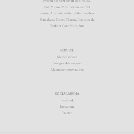
Preston Monster Small Rod Holdall
Fox Micron MR+ Beetmelder Set
Preston Absolute White Edition Seatbox
Gamakatsu Hyper Thermal Warmtepak
Trakker Core Multi-Suit
SERVICE
Klantenservice
Veelgestelde vragen
Algemene voorwaarden
SOCIAL MEDIA
Facebook
Instagram
Twitter