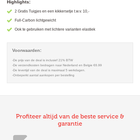
Highlights:
2 Gratis Tuigjes en een kikkersetje t.w.v. 10,-
Full-Carbon lichtgewicht
Ook te gebruiken met lichtere varianten elastiek
Voorwaarden:
-De prijs van de deal is inclusief 21% BTW
-De verzendkosten bedragen naar Nederland en Belgie €6.99
-De levertijd van de deal is maximaal 5 werkdagen.
-Onbeperkt aantal aankopen per bestelling
Profiteer altijd van de beste service &
garantie