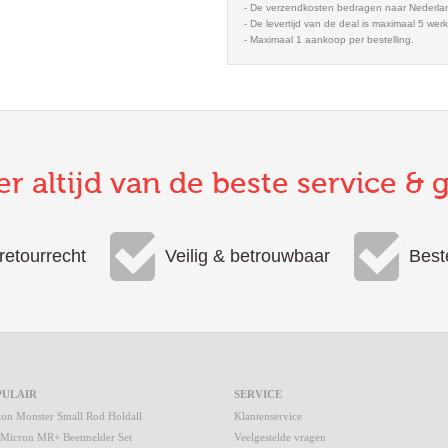
- De verzendkosten bedragen naar Nederla
- De levertijd van de deal is maximaal 5 wer
- Maximaal 1 aankoop per bestelling.
er altijd van de beste service & 
retourrecht
Veilig & betrouwbaar
Best
PULAIR
SERVICE
ton Monster Small Rod Holdall
Klantenservice
 Micron MR+ Beetmelder Set
Veelgestelde vragen