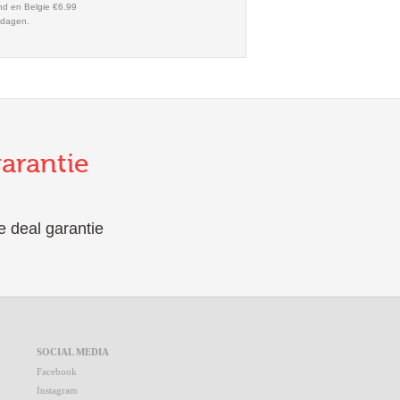
nd en Belgie €6.99
kdagen.
garantie
e deal garantie
SOCIAL MEDIA
Facebook
Instagram