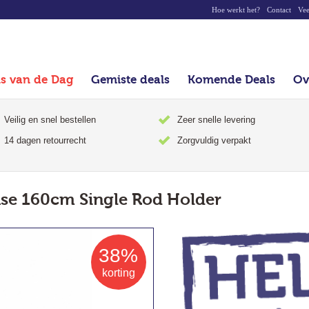
Hoe werkt het?
Contact
Vee
ls van de Dag
Gemiste deals
Komende Deals
Ov
Veilig en snel bestellen
Zeer snelle levering
14 dagen retourrecht
Zorgvuldig verpakt
se 160cm Single Rod Holder
38%
korting