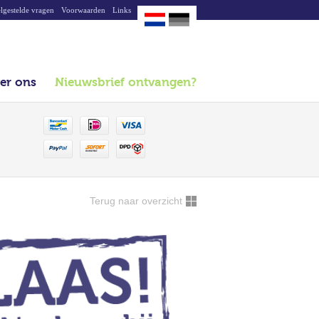
lgestelde vragen
Voorwaarden
Links
er ons
Nieuwsbrief ontvangen?
Terug naar overzicht