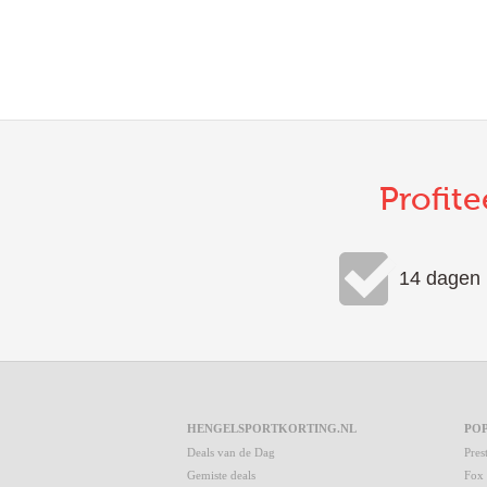
Profite
14 dagen 
HENGELSPORTKORTING.NL
PO
Deals van de Dag
Pres
Gemiste deals
Fox