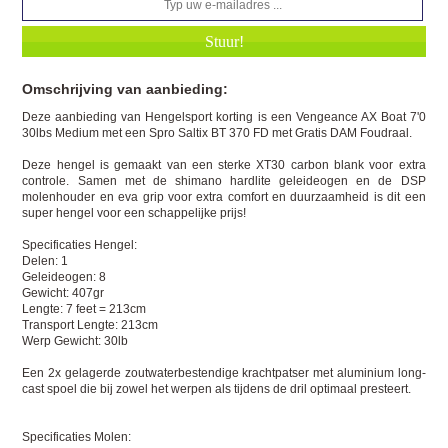
Omschrijving van aanbieding:
Deze aanbieding van Hengelsport korting is een Vengeance AX Boat 7'0
30lbs Medium met een Spro Saltix BT 370 FD met Gratis DAM Foudraal.
Deze hengel is gemaakt van een sterke XT30 carbon blank voor extra
controle. Samen met de shimano hardlite geleideogen en de DSP
molenhouder en eva grip voor extra comfort en duurzaamheid is dit een
super hengel voor een schappelijke prijs!
Specificaties Hengel:
Delen: 1
Geleideogen: 8
Gewicht: 407gr
Lengte: 7 feet = 213cm
Transport Lengte: 213cm
Werp Gewicht: 30lb
Een 2x gelagerde zoutwaterbestendige krachtpatser met aluminium long-
cast spoel die bij zowel het werpen als tijdens de dril optimaal presteert.
Specificaties Molen: