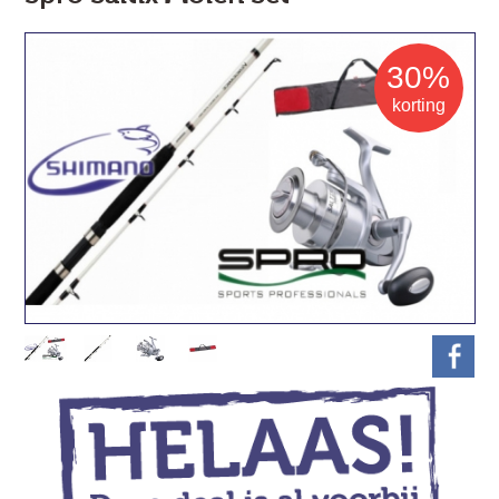
30%
korting