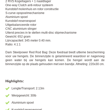
2 RVS Kogellagers + 1 naaldlager
One-way Clutch anti-retour systeem
Kunststof molenhuis en rotor constructie
S-curve opspoelmechanisme
Aluminium spoel
Kunststof reservespoel
Uitgebalanceerde rotor
CNC aluminium slinger
Uiterst precies in te stellen multi-disc slipmechanisme
Gewicht: 652 gram
Lijncapaciteit: 345 meter 0.40 mm.
Ratio: 4.1:1
Dam Steelpower Red Rod Bag: Deze foedraal biedt ultieme bescherming
voor uw hengels. De binnenzijde is gelamineerd waardoor er nagenoeg
geen water bij uw hengels kan komen. De hengel wordt aan de
binnenzijde op de plaats gehouden met een bandje. Afmeting: 220x30 cm.
Highlights:
Lengte/Transport: 2.13m
Werpgewicht: 30lb
Aluminium spoel
Kunststof reservespoel