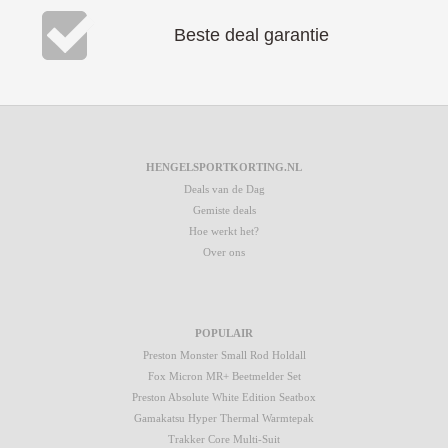
Beste deal garantie
HENGELSPORTKORTING.NL
Deals van de Dag
Gemiste deals
Hoe werkt het?
Over ons
POPULAIR
Preston Monster Small Rod Holdall
Fox Micron MR+ Beetmelder Set
Preston Absolute White Edition Seatbox
Gamakatsu Hyper Thermal Warmtepak
Trakker Core Multi-Suit